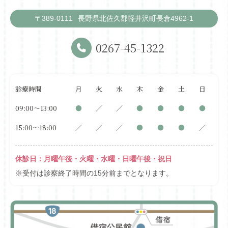
〒389-0111
長野県北佐久郡軽井沢町長倉4962-1
0267-45-1322
診療時間
月
火
水
木
金
土
日
09:00〜13:00
●
／
／
●
●
●
●
15:00〜18:00
／
／
／
●
●
●
／
休診日：月曜午後・火曜・水曜・日曜午後・祝日
※受付は診察終了時間の15分前までとなります。