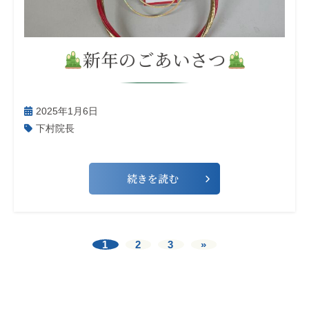
新年のごあいさつ
2025年1月6日
下村院長
続きを読む
1
2
3
»